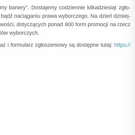
y bane­ry”. Dosta­je­my codzien­nie kil­ka­dzie­siąt zgło­
u bądź nacią­ga­niu pra­wa wybor­cze­go. Na dzień dzi­siej­
­wo­ści, doty­czą­cych ponad 800 form pro­mo­cji na rzecz
te­tów wyborczych.
ż i for­mu­larz zgło­sze­nio­wy są dostęp­ne tutaj:
https://​