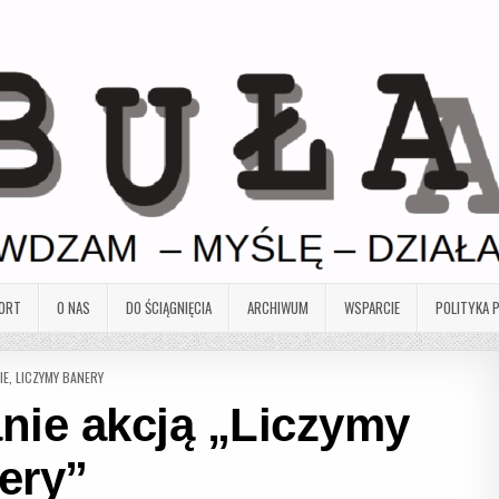
ORT
O NAS
DO ŚCIĄGNIĘCIA
ARCHIWUM
WSPARCIE
POLITYKA 
IE
,
LICZYMY BANERY
nie akcją „Liczymy
ery”