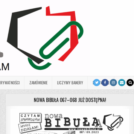
PRYWATNOŚCI
ZAMÓWIENIE
LICZYMY BANERY
LOGOWANIE
NOWA BIBUŁA 067–068 JUŻ DOSTĘPNA!