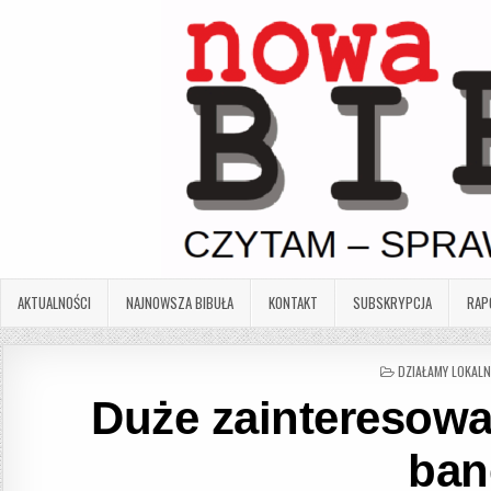
Skip
to
content
AKTUALNOŚCI
NAJNOWSZA BIBUŁA
KONTAKT
SUBSKRYPCJA
RAP
POSTED
DZIAŁAMY LOKALN
IN
Duże zainteresowa
ban