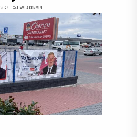
ON
A 2023
LEAVE A COMMENT
DUŻE
ZAINTERESOWANIE
AKCJĄ
„LICZYMY
BANERY”