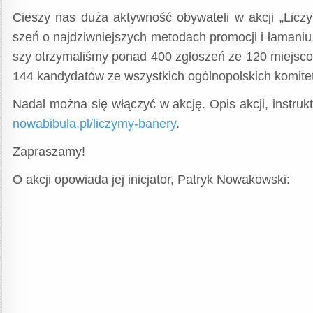
Cie­szy nas duża aktyw­ność oby­wa­te­li w akcji „Liczy­m
szeń o naj­dziw­niej­szych meto­dach pro­mo­cji i łama­ni
szy otrzy­ma­li­śmy ponad 400 zgło­szeń ze 120 miej­sco
144 kan­dy­da­tów ze wszyst­kich ogól­no­pol­skich komi­
Nadal moż­na się włą­czyć w akcję. Opis akcji, instruk­ta
nowa​bi​bu​la​.pl/​l​i​c​z​y​m​y​-​b​a​n​ery
.
Zapra­sza­my!
O akcji opo­wia­da jej ini­cja­tor, Patryk Nowakowski: